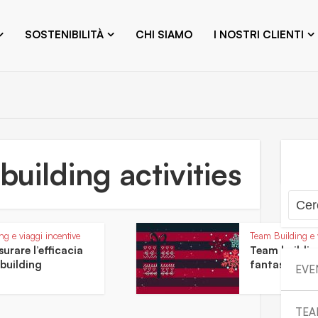
SOSTENIBILITÀ
CHI SIAMO
I NOSTRI CLIENTI
building activities
g e viaggi incentive
Team Building e 
rare l’efficacia
Team building
building
fantastiche id
EVE
TEA