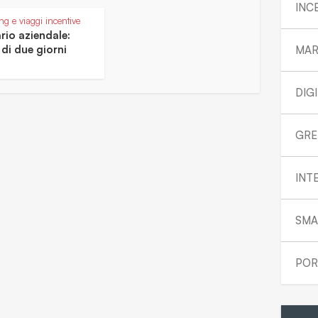
INC
g e viaggi incentive
rio aziendale:
 di due giorni
MAR
DIG
GRE
INT
SMA
POR