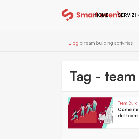
HOME
SERVIZI
Blog
»
team building activities
Tag - team 
Team Buildin
Come misu
del team 