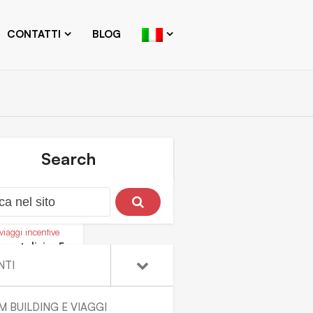
CONTATTI
BLOG
Search
viaggi incentive
 natalizio: 5
ee per il tuo...
NTI
M BUILDING E VIAGGI