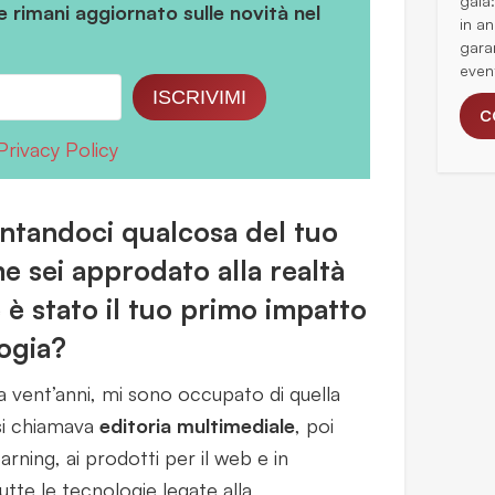
gala
 e rimani aggiornato sulle novità nel
in an
gara
even
ISCRIVIMI
C
Privacy Policy
ontandoci qualcosa del tuo
sei approdato alla realtà
è stato il tuo primo impatto
ogia?
a vent’anni, mi sono occupato di quella
 si chiamava
editoria multimediale
, poi
rning, ai prodotti per il web e in
tte le tecnologie legate alla