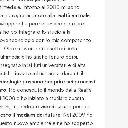
timediale. Intorno al 2000 mi sono
ta e programmatore alla
realtà virtuale
,
i sviluppo che permettevano di creare
e ho poi integrato lo studio e la
uove tecnologie con le mie competenze
le. Oltre a lavorare nei settori della
ultimediale ho anche tenuto corsi,
gnato in istituti universitari e di alta
ti ho iniziato a illustrare ai docenti
il
cnologie possono ricoprire nei processi
nto
. Ho conosciuto il mondo della Realtà
 2008 e ho iniziato a studiare questa
ioni, facendo previsioni sui suoi possibili
esto il medium del futuro
. Nel 2009 ho
 questo nuovo ambiente e ne ho scoperto