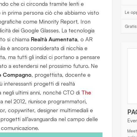
ndo che ci circonda tramite lenti e
re in prima persona ciò che abbiamo visto
Le opp
ografiche come Minority Report, Iron
Grati
icità dei Google Glasses. La tecnologia
to si chiama
Realtà Aumentata
, o AR
lia è ancora considerata di nicchia e
a, ma tutti gli indizi ci portano a pensare
inato a estendersi nel prossimo futuro. Ne
o Compagno
, progettista, docente e
ù interessanti progetti di realtà
ia negli ultimi anni, nonché CTO di
The
ta nel 2012, riunisce programmatori,
tor, copywriter, designer multimediali e
PA
progetti all’avanguardia nel campo delle
Eve
a comunicazione.
Meet