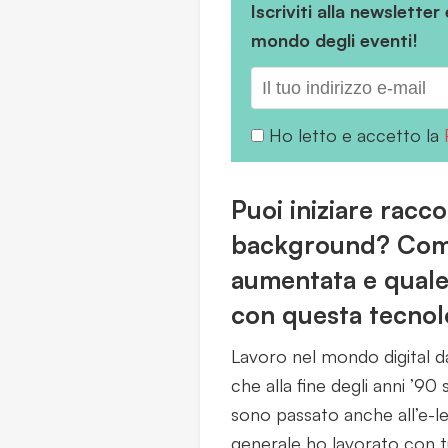
Iscriviti alla newsletter
mondo degli eventi!
Ho letto e accetto la
Puoi iniziare racc
background? Come 
aumentata e quale 
con questa tecnol
Lavoro nel mondo digital d
che alla fine degli anni ’90
sono passato anche all’e-lea
generale ho lavorato con tu