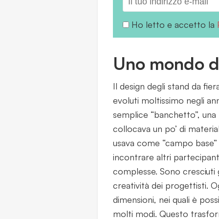
Ho letto e accetto la
Uno mondo da
Il design degli stand da fie
evoluti moltissimo negli an
semplice “banchetto”, una 
collocava un po’ di materi
usava come “campo base” pe
incontrare altri partecipanti
complesse. Sono cresciuti gli
creatività dei progettisti. O
dimensioni, nei quali è poss
molti modi. Questo trasforma