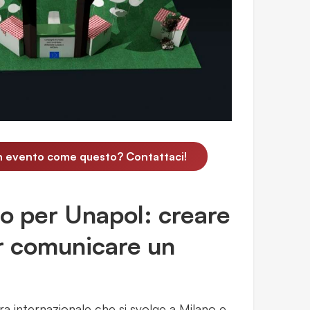
un evento come questo? Contattaci!
oro per Unapol: creare
r comunicare un
a internazionale che si svolge a Milano e