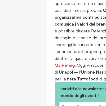
apre verso l’esterno e accogl
così dire, in casa propria.
O
organizzativa contribuisce 
comunica i valori del bran
è possibile dirigere l’atten
dettaglio o aspetto del pr
incoraggi la curiosità verso 
sperimentare il proprio pr
diretto. Di questo servizio,
Marketing
. Oggi vi racco
di
Unapol
–
l’Unione Nazi
per la fiera Tuttofood
di q
Iscriviti alla newsletter
mondo degli eventi!