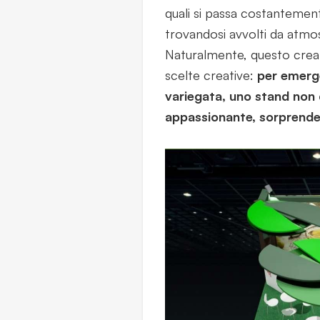
quali si passa costantement
trovandosi avvolti da atm
Naturalmente, questo crea u
scelte creative:
per emerge
variegata, uno stand non 
appassionante, sorprenden