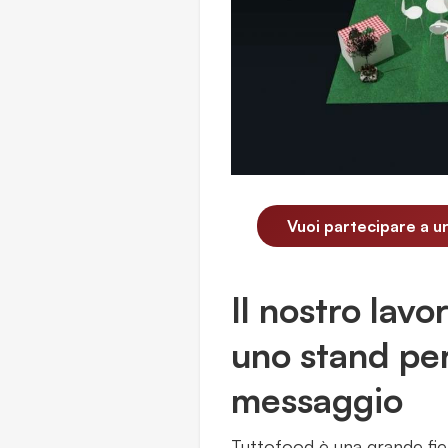
Vuoi partecipare a 
Il nostro lav
uno stand pe
messaggio
Tuttofood è una grande fier