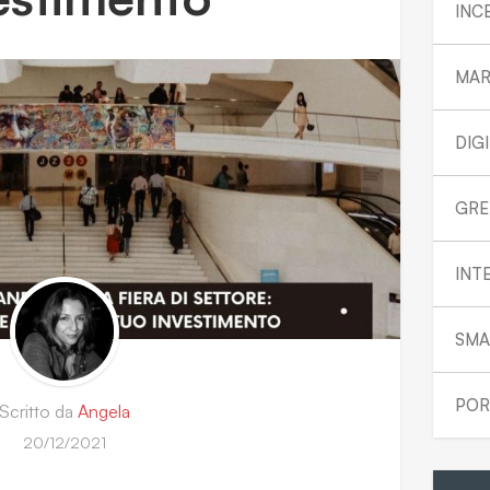
INC
MAR
DIG
GRE
INT
SMA
POR
Scritto da
Angela
20/12/2021