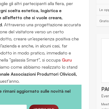
ie gli altri partecipanti alla fiera, per
Le opp
gni scelta estetica, logistica e
all’effetto che si vuole creare,
Grati
d
. Attraverso una progettazione accurata
zione del visitatore verso un certo
odotto, creare un’esperienza positiva che
l’azienda e anche, in alcuni casi, far
odotto in modo pratico, immediato e
 nella “galassia Smart”, si occupa
Guru
ntiamo come abbiamo realizzato lo stand
onale Associazioni Produttori Olivicoli,
uest’anno.
PA
 e rimani aggiornato sulle novità nel
Eve
Meet