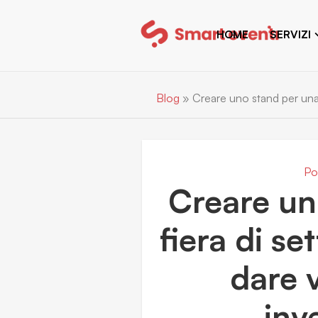
HOME
SERVIZI
Blog
»
Creare uno stand per una 
Po
Creare un
fiera di s
dare v
inv